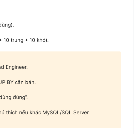
dùng).
 10 trung + 10 khó).
nd Engineer.
UP BY căn bản.
“dùng đúng”.
hú thích nếu khác MySQL/SQL Server.