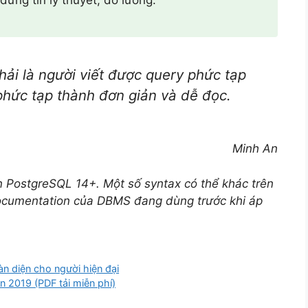
ng tin lý thuyết, đo lường.
ải là người viết được query phức tạp
phức tạp thành đơn giản và dễ đọc.
Minh An
ên PostgreSQL 14+. Một số syntax có thể khác trên
ocumentation của DBMS đang dùng trước khi áp
 diện cho người hiện đại
n 2019 (PDF tải miễn phí)