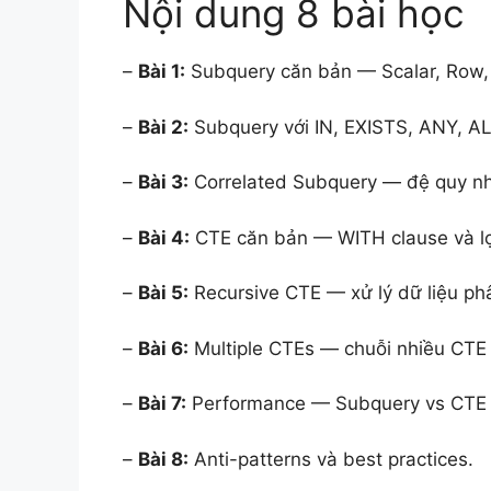
Nội dung 8 bài học
–
Bài 1:
Subquery căn bản — Scalar, Row,
–
Bài 2:
Subquery với IN, EXISTS, ANY, AL
–
Bài 3:
Correlated Subquery — đệ quy n
–
Bài 4:
CTE căn bản — WITH clause và lợi
–
Bài 5:
Recursive CTE — xử lý dữ liệu ph
–
Bài 6:
Multiple CTEs — chuỗi nhiều CTE 
–
Bài 7:
Performance — Subquery vs CTE 
–
Bài 8:
Anti-patterns và best practices.