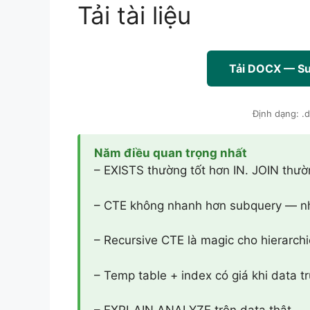
Tải tài liệu
Tải DOCX — Su
Định dạng: .
Năm điều quan trọng nhất
– EXISTS thường tốt hơn IN. JOIN thườ
– CTE không nhanh hơn subquery — nh
– Recursive CTE là magic cho hierarchi
– Temp table + index có giá khi data t