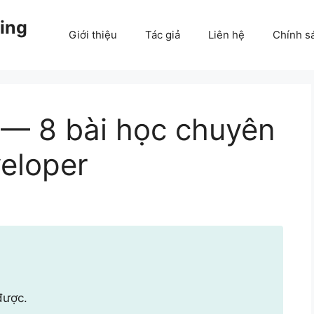
ing
Giới thiệu
Tác giả
Liên hệ
Chính s
— 8 bài học chuyên
eloper
được.