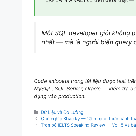
– EXPLAIN ANALYZE trên data thật — đừ
Một SQL developer giỏi không ph
nhất — mà là người biến query 
Code snippets trong tài liệu được test tr
MySQL, SQL Server, Oracle — kiểm tra d
dụng vào production.
Danh
Dữ Liệu và Đo Lường
mục
Chủ nghĩa Khắc kỷ — Cẩm nang thực hành toàn
Trọn bộ IELTS Speaking Review — Vol. 5 và bả