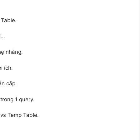
 Table.
L.
hẹ nhàng.
 ích.
ân cấp.
trong 1 query.
vs Temp Table.