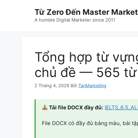
Chuyển
Từ Zero Đến Master Market
đến
nội
A humble Digital Marketer since 2011
dung
Tổng hợp từ vựn
chủ đề — 565 từ
2 Tháng 4, 2026
Bởi
TanMarketing
Tải file DOCX đầy đủ:
IELTS_6.5_AL
File DOCX có đầy đủ bảng màu, bài tập,