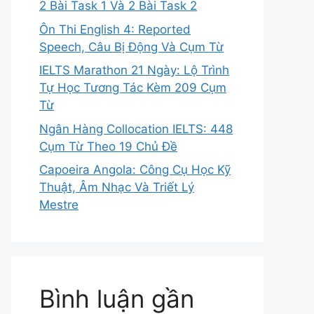
2 Bài Task 1 Và 2 Bài Task 2
Ôn Thi English 4: Reported
Speech, Câu Bị Động Và Cụm Từ
IELTS Marathon 21 Ngày: Lộ Trình
Tự Học Tương Tác Kèm 209 Cụm
Từ
Ngân Hàng Collocation IELTS: 448
Cụm Từ Theo 19 Chủ Đề
Capoeira Angola: Công Cụ Học Kỹ
Thuật, Âm Nhạc Và Triết Lý
Mestre
Bình luận gần