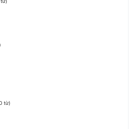
từ)
)
0 từ)