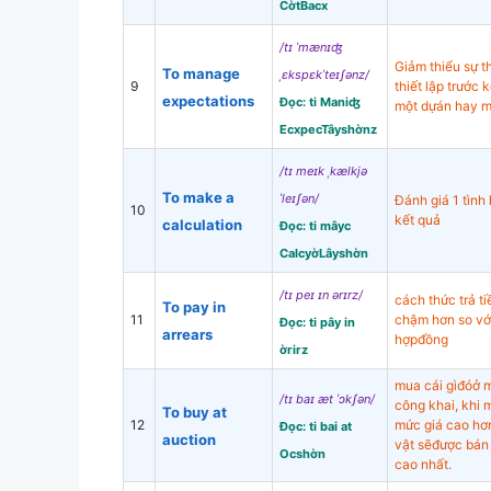
CờtBacx
/tɪ ˈmænɪʤ
Giảm thiểu sự 
To manage
ˌɛkspɛkˈteɪʃənz/
9
thiết lập trước 
expectations
Đọc: ti Maniʤ
một dựán hay m
EcxpecTâyshờnz
/tɪ meɪk ˌkælkjə
To make a
ˈleɪʃən/
Đánh giá 1 tìn
10
kết quả
calculation
Đọc: ti mâyc
CalcyờLâyshờn
/tɪ peɪ ɪn ərɪrz/
cách thức trả t
To pay in
11
chậm hơn so vớ
Đọc: ti pây in
arrears
hợpđồng
ờrirz
mua cái gìđóở m
/tɪ baɪ æt ˈɔkʃən/
công khai, khi 
To buy at
12
mức giá cao hơ
Đọc: ti bai at
auction
vật sẽđược bán 
Ocshờn
cao nhất.