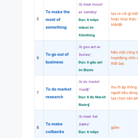
/tɪ meɪk moʊst
To make the
əv ˈsəmθɪŋ/
tạo ra cái gì mộ
5
hoặc khai thác 
most of
Đọc: ti mâyc
triệtđể.
something
mâuxt ờv
Xờmthing
/tɪ goʊ aʊt əv
Nếu một công t
To go out of
ˈbɪznɪs/
6
hoạtđộng vĩnh 
business
Đọc: ti gâu aot
thất bại.
ờv Biznix
/tɪ du ˈmɑrkɪt
thu th ập thông 
To do market
ˈrisərʧ/
7
người tiêu dùng 
research
Đọc: ti đu Marcit
lựa chọn sản p
Rixờrʧ
/tɪ meɪk ˈkət
To make
ˌbæks/
8
giảm
cutbacks
Đọc: ti mâyc