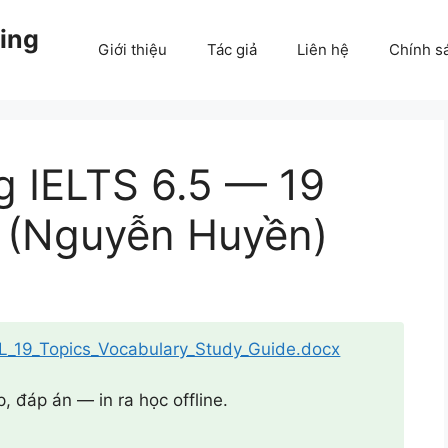
ing
Giới thiệu
Tác giả
Liên hệ
Chính s
g IELTS 6.5 — 19
 (Nguyễn Huyền)
L_19_Topics_Vocabulary_Study_Guide.docx
 đáp án — in ra học offline.