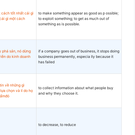
t cách tốt nhất cái gì
to make something appear as good as p ossible;
cái gì một cách
to exploit something; to get as much out of
something as is possible.
y phá sản, nó dừng
if a company goes out of business, it stops doing
viễn do kinh doanh
business permanently, especia lly because it
has failed
tin về những gì
to collect information about what people buy
lựa chọn và lí do họ
and why they choose it.
hẩmđó
to decrease, to reduce