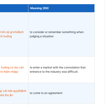
Meaning (EN)
 tới cái gì khiđánh
to consider or remember something when
tình huống
judging a situation
ị trường có rào cản
to enter a market with the connotation that
khó thâm nhập)
entrance to the industry was difficult.
ý với một quyếtđịnh
to come to an agreement
thỏa thu ận