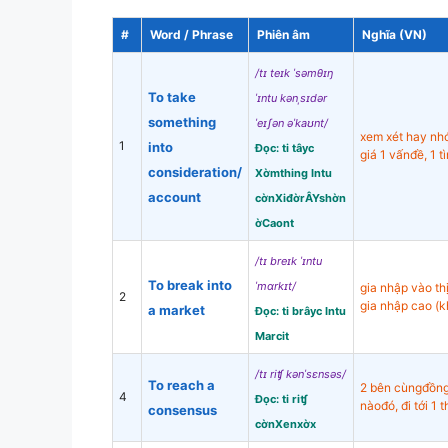
#
Word / Phrase
Phiên âm
Nghĩa (VN)
/tɪ teɪk ˈsəmθɪŋ
To take
ˈɪntu kənˌsɪdər
something
ˈeɪʃən əˈkaʊnt/
xem xét hay nhớ
1
into
Đọc: ti tâyc
giá 1 vấnđề, 1 
consideration/
Xờmthing Intu
account
cờnXiđờrÂYshờn
ờCaont
/tɪ breɪk ˈɪntu
To break into
ˈmɑrkɪt/
gia nhập vào th
2
gia nhập cao (
a market
Đọc: ti brâyc Intu
Marcit
/tɪ riʧ kənˈsɛnsəs/
To reach a
2 bên cùngđồng
4
Đọc: ti riʧ
nàođó, đi tới 1 
consensus
cờnXenxờx