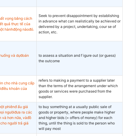
Seek to prevent disappointment by establishing
thất vọng bằng cách
in advance what can realistically be achieved or
kết quả thực tế của
delivered by a project, undertaking, cour se of
ột hànhđộng nàođó.
action, etc.
h huống và dựđoán
to assess a situation and f igure out (or guess)
the outcome
refers to making a payment to a supplier later
iền cho nhà cung cấp
than the terms of the arrangement under which
iđiều khoản của
goods or services were purchased from the
supplier.
ột phiênđ ấu giá
to buy something at a usually public sale of
mọi ngườiđưa ra các
goods or property, where people make higher
n và hơn nữa, vàđồ
and higher bids (= offers of money) for each
cho người trả giá
thing, until the thing is sold to the person who
will pay most