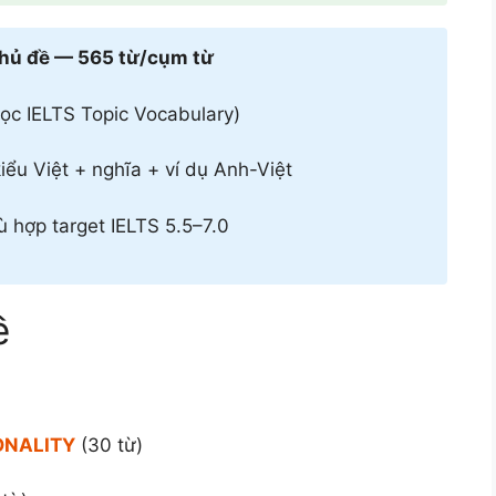
chủ đề — 565 từ/cụm từ
ọc IELTS Topic Vocabulary)
iểu Việt + nghĩa + ví dụ Anh-Việt
ù hợp target IELTS 5.5–7.0
ề
ONALITY
(30 từ)