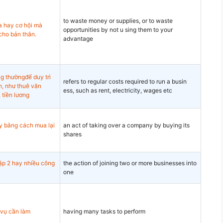
to waste money or supplies, or to waste
ủa hay cơ hội mà
opportunities by not u sing them to your
cho bản thân.
advantage
ng thườngđể duy trì
refers to regular costs required to run a busin
h, như thuê văn
ess, such as rent, electricity, wages etc
 tiền lương
y bằng cách mua lại
an act of taking over a company by buying its
shares
hập 2 hay nhiều công
the action of joining two or more businesses into
one
 vụ cần làm
having many tasks to perform