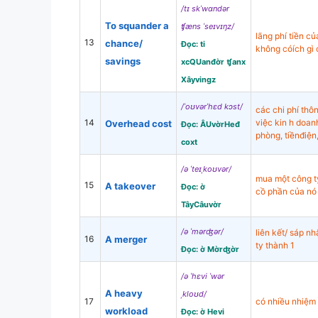
/tɪ skˈwɑndər
To squander a
ʧæns ˈseɪvɪŋz/
lãng phí tiền c
13
chance/
Đọc: ti
không cóích gì 
savings
xcQUanđờr ʧanx
Xâyvingz
/ˈoʊvərˈhɛd kɔst/
các chi phí thô
14
việc kin h doan
Overhead cost
Đọc: ÂUvờrHeđ
phòng, tiềnđiện,
coxt
/ə ˈteɪˌkoʊvər/
mua một công t
15
A takeover
Đọc: ờ
cồ phần của nó
TâyCâuvờr
/ə ˈmərʤər/
liên kết/ sáp n
16
A merger
ty thành 1
Đọc: ờ Mờrʤờr
/ə ˈhɛvi ˈwər
A heavy
ˌkloʊd/
17
có nhiều nhiệm
workload
Đọc: ờ Hevi