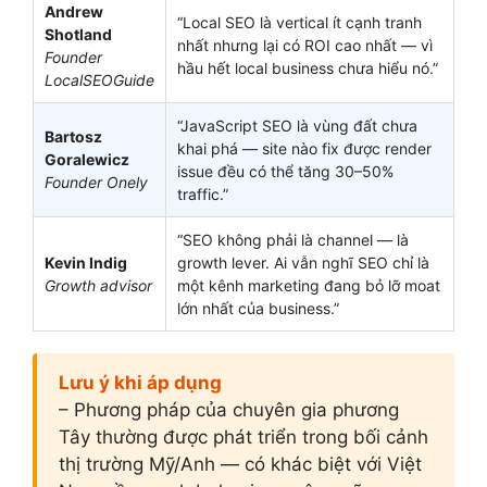
Andrew
“Local SEO là vertical ít cạnh tranh
Shotland
nhất nhưng lại có ROI cao nhất — vì
Founder
hầu hết local business chưa hiểu nó.”
LocalSEOGuide
“JavaScript SEO là vùng đất chưa
Bartosz
khai phá — site nào fix được render
Goralewicz
issue đều có thể tăng 30–50%
Founder Onely
traffic.”
“SEO không phải là channel — là
Kevin Indig
growth lever. Ai vẫn nghĩ SEO chỉ là
Growth advisor
một kênh marketing đang bỏ lỡ moat
lớn nhất của business.”
Lưu ý khi áp dụng
– Phương pháp của chuyên gia phương
Tây thường được phát triển trong bối cảnh
thị trường Mỹ/Anh — có khác biệt với Việt