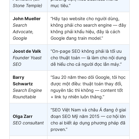
Stone Temple)
mục tiêu.”
John Mueller
“Hãy tạo website cho người dùng,
Search
không phải cho search engine — đây
Advocate,
không phải khẩu hiệu, đây là cách
Google
Google đang train model.”
Joost de Valk
“On-page SEO không phải là tối ưu
Founder Yoast
cho thuật toán — là làm cho nội dung
SEO
dễ hiểu cho cả người đọc lẫn máy.”
Barry
“Sau 20 năm theo dõi Google, tôi học
Schwartz
được một điều: thuật toán thay đổi,
Search Engine
nguyên tắc thì không — content tốt
Roundtable
+ link tự nhiên luôn thắng.”
“SEO Việt Nam và châu Á đang ở giai
Olga Zarr
đoạn SEO Mỹ năm 2015 — cơ hội lớn
SEO consultant
cho ai biết áp dụng phương pháp đã
proven.”