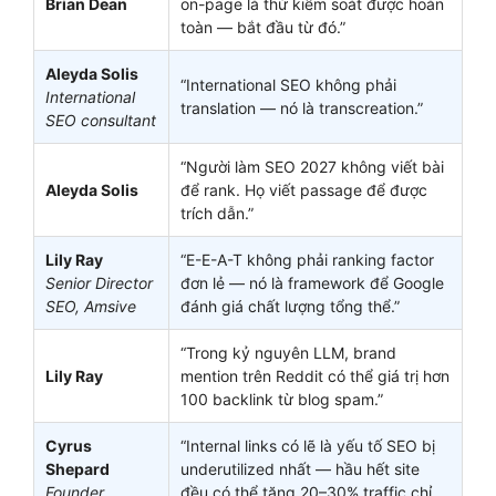
Brian Dean
on-page là thứ kiểm soát được hoàn
toàn — bắt đầu từ đó.”
Aleyda Solis
“International SEO không phải
International
translation — nó là transcreation.”
SEO consultant
“Người làm SEO 2027 không viết bài
Aleyda Solis
để rank. Họ viết passage để được
trích dẫn.”
Lily Ray
“E-E-A-T không phải ranking factor
Senior Director
đơn lẻ — nó là framework để Google
SEO, Amsive
đánh giá chất lượng tổng thể.”
“Trong kỷ nguyên LLM, brand
Lily Ray
mention trên Reddit có thể giá trị hơn
100 backlink từ blog spam.”
Cyrus
“Internal links có lẽ là yếu tố SEO bị
Shepard
underutilized nhất — hầu hết site
Founder
đều có thể tăng 20–30% traffic chỉ