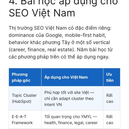
4. Bài học áp dụng cho
SEO Việt Nam
Thị trường SEO Việt Nam có đặc điểm riêng:
dominance của Google, mobile-first habit,
behavior khác phương Tây ở một số vertical
(career, finance, real estate). Năm bài học từ
các phương pháp trên có thể áp dụng ngay.
Phương
Ưu
Áp dụng cho Việt Nam
pháp gốc
tiên
Phù hợp tốt với site Việt —
Topic Cluster
Rất
chỉ cần adapt cluster theo
(HubSpot)
cao
intent VN
E-E-A-T
Tối quan trọng cho YMYL —
Rất
Framework
health, finance, legal, career
cao