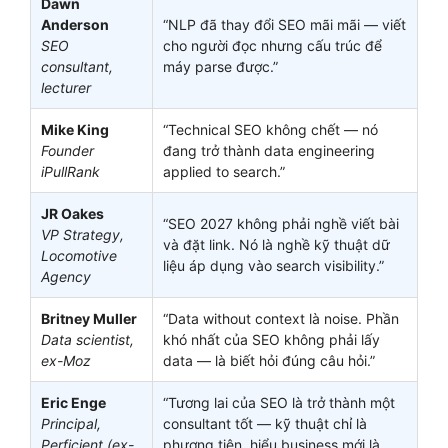
Dawn
Anderson
“NLP đã thay đổi SEO mãi mãi — viết
SEO
cho người đọc nhưng cấu trúc để
consultant,
máy parse được.”
lecturer
Mike King
“Technical SEO không chết — nó
Founder
đang trở thành data engineering
iPullRank
applied to search.”
JR Oakes
“SEO 2027 không phải nghề viết bài
VP Strategy,
và đặt link. Nó là nghề kỹ thuật dữ
Locomotive
liệu áp dụng vào search visibility.”
Agency
Britney Muller
“Data without context là noise. Phần
Data scientist,
khó nhất của SEO không phải lấy
ex-Moz
data — là biết hỏi đúng câu hỏi.”
Eric Enge
“Tương lai của SEO là trở thành một
Principal,
consultant tốt — kỹ thuật chỉ là
Perficient (ex-
phương tiện, hiểu business mới là