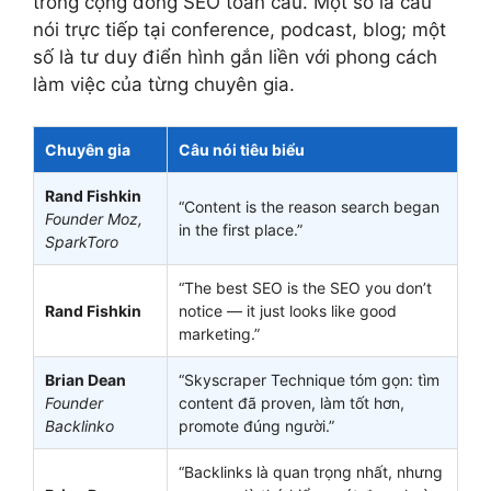
trong cộng đồng SEO toàn cầu. Một số là câu
nói trực tiếp tại conference, podcast, blog; một
số là tư duy điển hình gắn liền với phong cách
làm việc của từng chuyên gia.
Chuyên gia
Câu nói tiêu biểu
Rand Fishkin
“Content is the reason search began
Founder Moz,
in the first place.”
SparkToro
“The best SEO is the SEO you don’t
Rand Fishkin
notice — it just looks like good
marketing.”
Brian Dean
“Skyscraper Technique tóm gọn: tìm
Founder
content đã proven, làm tốt hơn,
Backlinko
promote đúng người.”
“Backlinks là quan trọng nhất, nhưng