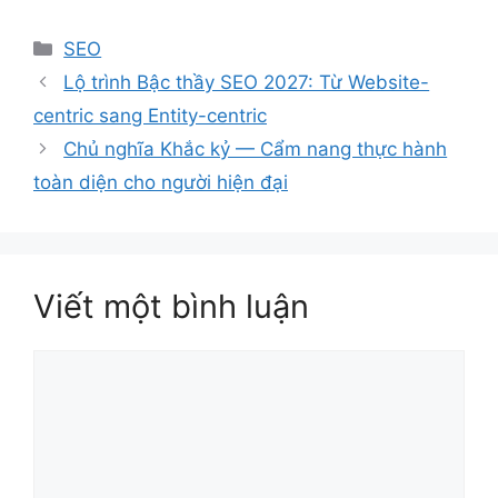
Danh
SEO
mục
Lộ trình Bậc thầy SEO 2027: Từ Website-
centric sang Entity-centric
Chủ nghĩa Khắc kỷ — Cẩm nang thực hành
toàn diện cho người hiện đại
Viết một bình luận
Bình
luận