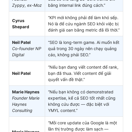
Zyppy, ex-Moz
bằng internal link đúng cách.”
“KPI mới không phải để làm khó sếp.
Cyrus
Nó là để cứu ngành SEO khỏi việc bị
Shepard
đánh giá oan bằng metric đã lỗi thời.”
Neil Patel
“SEO là long-term game. Ai muốn kết
Co-founder NP
quả trong 30 ngày nên chạy quảng
Digital
cáo, không phải SEO.”
“Nếu bạn đang viết content để rank,
Neil Patel
bạn đã thua. Viết content để giải
quyết vấn đề thật.”
Marie Haynes
“Nếu bạn không có demonstrated
Founder Marie
expertise, kể cả SEO tốt nhất cũng
Haynes
không cứu được — đặc biệt với
Consulting
YMYL content.”
“Mỗi core update của Google là một
lần thị trường được làm sạch —
Marie Haynes