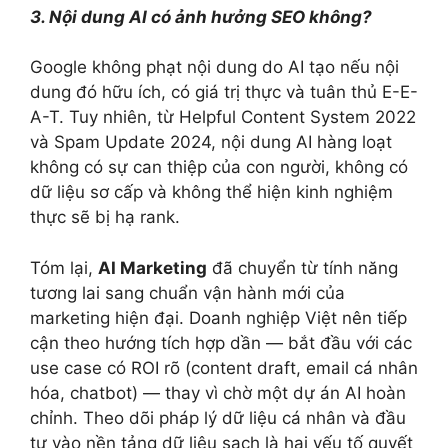
3. Nội dung AI có ảnh hưởng SEO không?
Google không phạt nội dung do AI tạo nếu nội
dung đó hữu ích, có giá trị thực và tuân thủ E-E-
A-T. Tuy nhiên, từ Helpful Content System 2022
và Spam Update 2024, nội dung AI hàng loạt
không có sự can thiệp của con người, không có
dữ liệu sơ cấp và không thể hiện kinh nghiệm
thực sẽ bị hạ rank.
Tóm lại,
AI Marketing
đã chuyển từ tính năng
tương lai sang chuẩn vận hành mới của
marketing hiện đại. Doanh nghiệp Việt nên tiếp
cận theo hướng tích hợp dần — bắt đầu với các
use case có ROI rõ (content draft, email cá nhân
hóa, chatbot) — thay vì chờ một dự án AI hoàn
chỉnh. Theo dõi pháp lý dữ liệu cá nhân và đầu
tư vào nền tảng dữ liệu sạch là hai yếu tố quyết