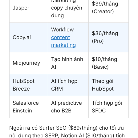
Marketing
$39/tháng
Jasper
copy chuyên
(Creator)
dụng
Workflow
$36/tháng
Copy.ai
content
(Pro)
marketing
Tạo hình ảnh
$10/tháng
Midjourney
AI
(Basic)
HubSpot
AI tích hợp
Theo gói
Breeze
CRM
HubSpot
Salesforce
AI predictive
Tích hợp gói
Einstein
cho B2B
SFDC
Ngoài ra có Surfer SEO ($89/tháng) cho tối ưu
nội dung theo SERP, Notion AI ($10/tháng) tích