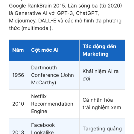
Google RankBrain 2015. Làn sóng ba (từ 2020)
là Generative AI với GPT-3, ChatGPT,
Midjourney, DALL-E và các mô hình đa phương
thức (multimodal).
Tác động đến
Năm
Cột mốc AI
Marketing
Dartmouth
Khái niệm AI ra
1956
Conference (John
đời
McCarthy)
Netflix
Cá nhân hóa
2010
Recommendation
trải nghiệm xem
Engine
Facebook
Targeting quảng
2013
Lookalike